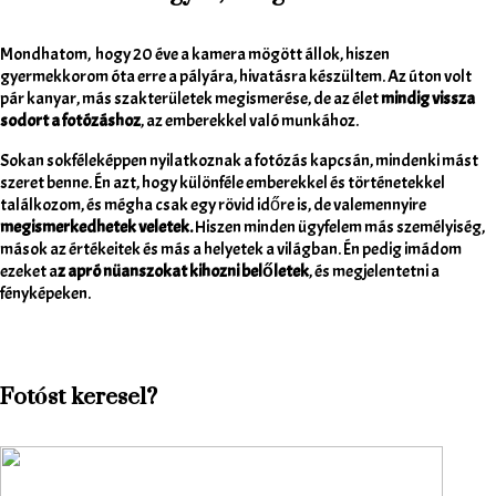
Mondhatom, hogy 20 éve a kamera mögött állok, hiszen
gyermekkorom óta erre a pályára, hivatásra készültem. Az úton volt
pár kanyar, más szakterületek megismerése, de az élet
mindig vissza
sodort a fotózáshoz
, az emberekkel való munkához.
Sokan sokféleképpen nyilatkoznak a fotózás kapcsán, mindenki mást
szeret benne. Én azt, hogy különféle emberekkel és történetekkel
találkozom, és mégha csak egy rövid időre is, de valemennyire
megismerkedhetek veletek.
Hiszen minden ügyfelem más személyiség,
mások az értékeitek és más a helyetek a világban. Én pedig imádom
ezeket a
z apró nüanszokat kihozni belőletek
, és megjelentetni a
fényképeken.
Fotóst keresel?