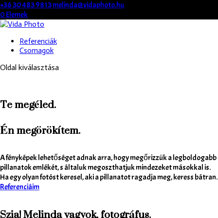
+36 30 483 9813
melinda@vidaphoto.hu
0 Elemek
Referenciák
Csomagok
Oldal kiválasztása
Te megéled.
Én megörökítem.
A fényképek lehetőséget adnak arra, hogy megőrizzük a legboldogabb
pillanatok emlékét, s általuk megoszthatjuk mindezeket másokkal is.
Ha egy olyan fotóst keresel, aki a pillanatot ragadja meg, keress bátran.
Referenciáim
Szia! Melinda vagyok, fotográfus.