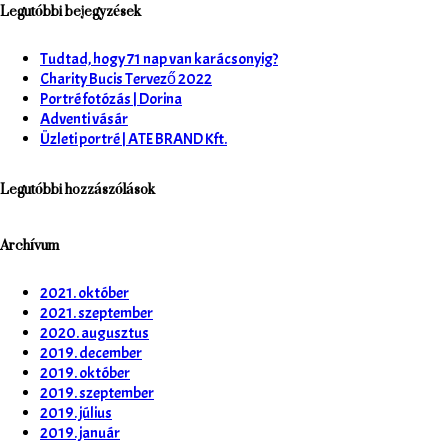
Legutóbbi bejegyzések
Tudtad, hogy 71 nap van karácsonyig?
Charity Bucis Tervező 2022
Portré fotózás | Dorina
Adventi vásár
Üzleti portré | ATE BRAND Kft.
Legutóbbi hozzászólások
Archívum
2021. október
2021. szeptember
2020. augusztus
2019. december
2019. október
2019. szeptember
2019. július
2019. január