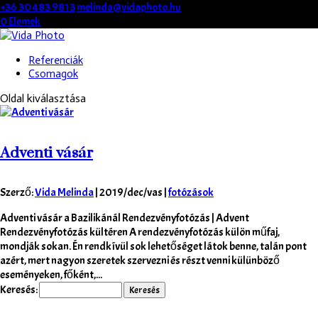
+36 30 483 9813
melinda@vidaphoto.hu
0 Elemek
Referenciák
Csomagok
Oldal kiválasztása
Adventi vásár
Szerző:
Vida Melinda
|
2019/dec/vas
|
fotózások
Adventi vásár a Bazilikánál Rendezvényfotózás | Advent
Rendezvényfotózás kültéren A rendezvényfotózás külön műfaj,
mondják sokan. Én rendkívül sok lehetőséget látok benne, talán pont
azért, mert nagyon szeretek szervezni és részt venni külünböző
eseményeken, főként,...
Keresés: