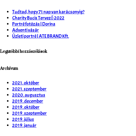
Tudtad, hogy 71 nap van karácsonyig?
Charity Bucis Tervező 2022
Portré fotózás | Dorina
Adventi vásár
Üzleti portré | ATE BRAND Kft.
Legutóbbi hozzászólások
Archívum
2021. október
2021. szeptember
2020. augusztus
2019. december
2019. október
2019. szeptember
2019. július
2019. január