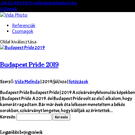
+36 30 483 9813
melinda@vidaphoto.hu
0 Elemek
Referenciák
Csomagok
Oldal kiválasztása
Budapest Pride 2019
Szerző:
Vida Melinda
|
2019/júl/szo
|
fotózások
Budapest Pride Budapest Pride | 2019 A szivárványfelvonulás képekben
| Budapest Pride A 2019. évi Budapest Pride volt az első alkalom, hogy
kamerát ragadtam. Bár már évek óta lelkesen meneteltem a békés
sorokban, szivárványt lengetve, hogy kiálljak az érintettek...
Keresés:
Legutóbbi bejegyzések